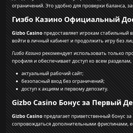
ограничений. Это удобно для проверки баланса, з
Гизбо Казино Официальный До
Gizbo Casino
предоставляет игрокам стабильный вх
войти в личный кабинет и продолжить игру без ли
Гизбо Казино
рекомендует использовать только пр
профиля и обеспечивает доступ ко всем разделам, 
актуальный рабочий сайт;
безопасный вход без ограничений;
доступ к акциям и первому депозиту.
Gizbo Casino Бонус за Первый Д
Gizbo Casino
предлагает приветственный бонус за
сопровождаться дополнительными фриспинами, ес