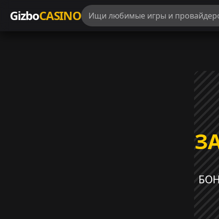
Gizbo
CASINO
З
БОН