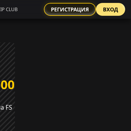
РЕГИСТРАЦИЯ
ВХОД
IP CLUB
00
а FS