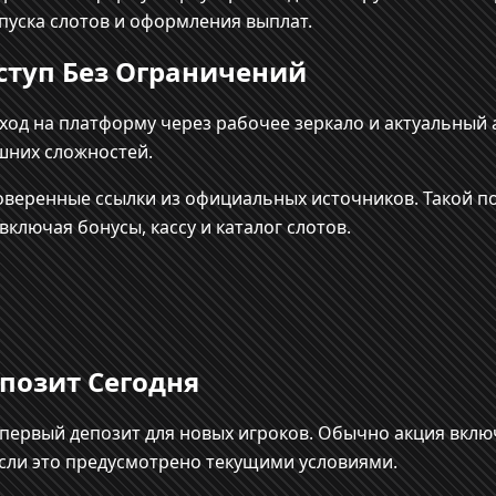
апуска слотов и оформления выплат.
ступ Без Ограничений
од на платформу через рабочее зеркало и актуальный а
шних сложностей.
оверенные ссылки из официальных источников. Такой п
включая бонусы, кассу и каталог слотов.
епозит Сегодня
 первый депозит для новых игроков. Обычно акция вкл
ли это предусмотрено текущими условиями.