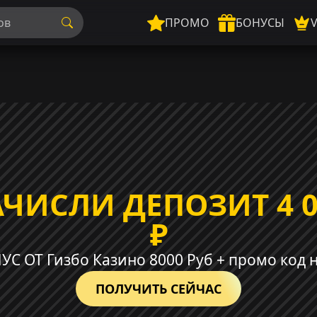
ПРОМО
БОНУСЫ
V
АЧИСЛИ ДЕПОЗИТ 4 0
₽
УС ОТ Гизбо Казино 8000 Руб + промо код н
ПОЛУЧИТЬ СЕЙЧАС